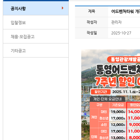
공지사항
제목
어드벤처타워 개장
작성자
관리자
입찰정보
작성일
2025-10-27
채용·모집공고
기타공고