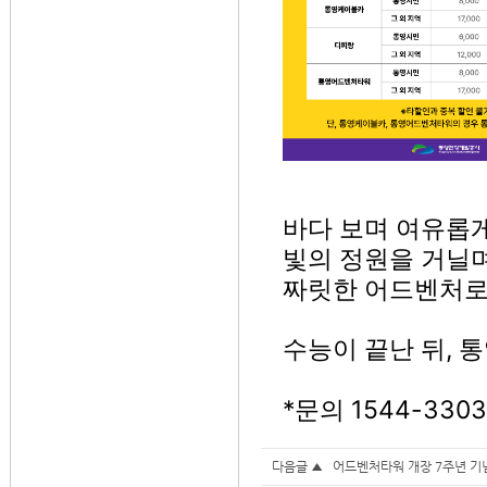
바다 보며 여유롭게
빛의 정원을 거닐며
짜릿한 어드벤처로
수능이 끝난 뒤, 
*문의 1544-3303
다음글 ▲
어드벤처타워 개장 7주년 기