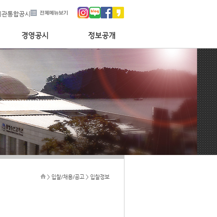
기관통합공시
> 입찰/채용/공고 > 입찰정보