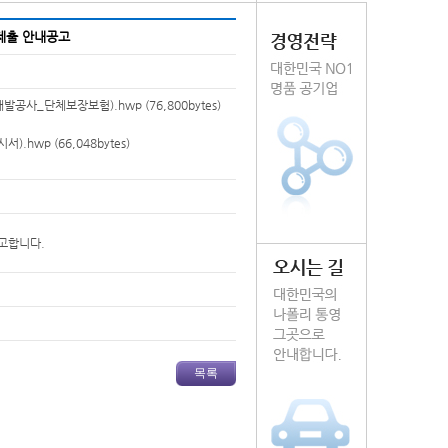
제출 안내공고
개발공사_단체보장보험).hwp
(76,800bytes)
서).hwp
(66,048bytes)
고합니다.