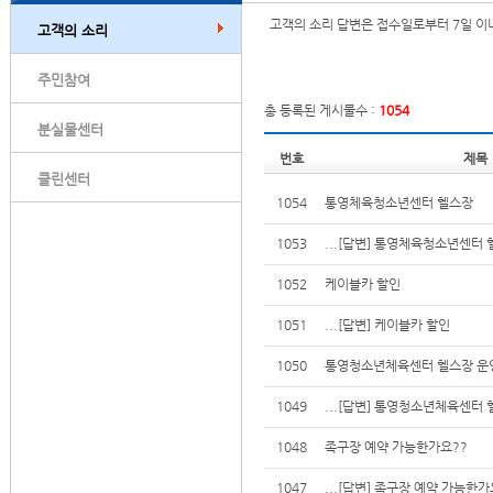
고객의 소리 답변은 접수일로부터 7일 이
고객의 소리
주민참여
총 등록된 게시물수 :
1054
분실물센터
번호
제목
클린센터
1054
통영체육청소년센터 헬스장
1053
...
[답변] 통영체육청소년센터 
1052
케이블카 할인
1051
...
[답변] 케이블카 할인
1050
통영청소년체육센터 헬스장 운
1049
...
[답변] 통영청소년체육센터 
1048
족구장 예약 가능한가요??
1047
...
[답변] 족구장 예약 가능한가