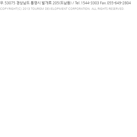
우.53075 경상남도 통영시 발개로 205(도남동) /
Tel.1544-3303
Fax.055-649-2804
COPYRIGHT(C) 2013 TOURISM DEVELOPMENT CORPORATION. ALL RIGHTS RESERVED.