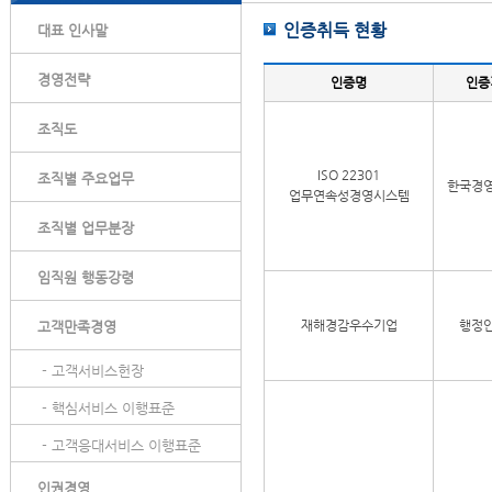
인증취득 현황
대표 인사말
경영전략
인증명
인증
조직도
ISO 22301
조직별 주요업무
한국경
업무연속성경영시스템
조직별 업무분장
임직원 행동강령
재해경감우수기업
행정
고객만족경영
- 고객서비스헌장
- 핵심서비스 이행표준
- 고객응대서비스 이행표준
인권경영