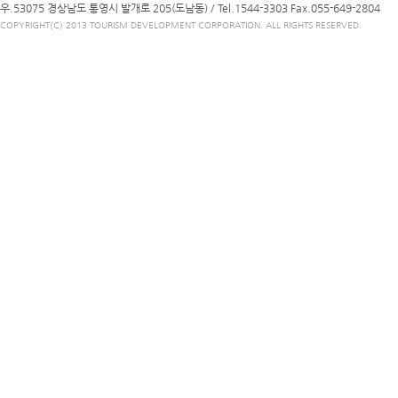
우.53075 경상남도 통영시 발개로 205(도남동) /
Tel.1544-3303
Fax.055-649-2804
COPYRIGHT(C) 2013 TOURISM DEVELOPMENT CORPORATION. ALL RIGHTS RESERVED.