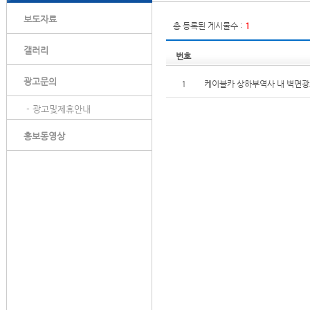
보도자료
총 등록된 게시물수 :
1
갤러리
번호
광고문의
1
케이블카 상하부역사 내 벽면광
- 광고및제휴안내
홍보동영상