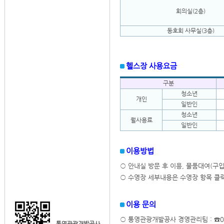
회의실(2층)
동호회 사무실(3층)
헬스장 사용요금
구분
청소년
개인
일반인
청소년
월사용료
일반인
이용방법
○ 안내실 방문 후 이용, 물품대여(구입
○ 수영장 세부내용은 수영장 항목 클릭
이용 문의
○ 통영관광개발공사 경영관리팀 : ☎055-6