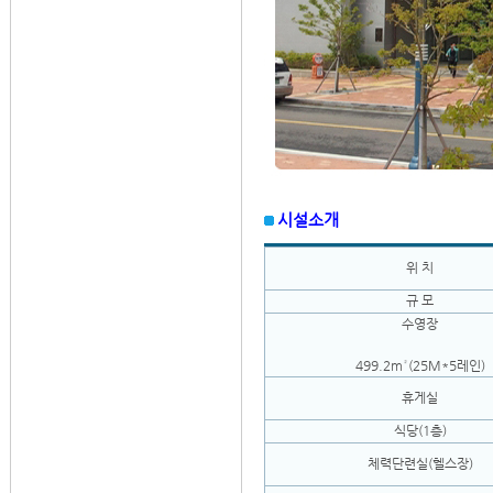
시설소개
위 치
규 모
수영장
499.2m²(25M*5레인)
휴게실
식당(1층)
체력단련실(헬스장)